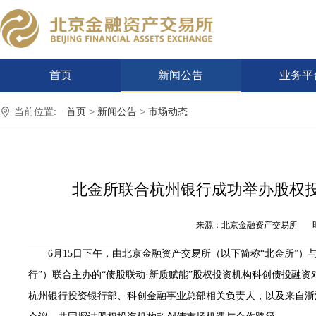
首页
新闻公告
业务平
当前位置:
首页
>
新闻公告
>
市场动态
北金所联合杭州银行成功举办股权
来源：北京金融资产交易所
时间
6月1
5
日
下午
，
由
北京金融资产交易所（以下简称
“北金所”）
行”
）
联合主办的
“债股联动
·
新质赋能
”
股权投资机构科创债投融资
杭州
银行
投资银行部、
科创金融事业总部
相关负责人
，以及来自
浙