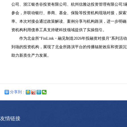
公司、浙江银杏谷投资有限公司、杭州信雅达投资管理有限公司
3
参会，
并联动银行、券商、基金
、
保险
等投资
机构
现场对接，探索
率
。本次对接会通过政策解读、案例分享与机构路演，进一步明确
资机构利用债券工具支持硬科技领域提供了实操指引。
作为北金所
“FinLink・融见制造2026年投融资对接月”系
到场的投资
机构
，展现了
北金所路演平台的传播辐射效应和资源沉
助力新质生产力发展。
分享到 :
友情链接