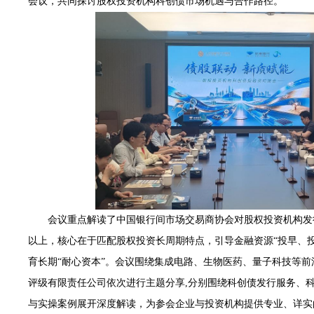
会议
，
共同探讨股权投资机构科创债市场机遇与合作路径。
会议
重点解读了中国银行间市场交易商协会
对股权投资机构发
以上
，
核心
在
于
匹配股权投资长周期特点，引导金融资源
“投早、
育长期
“耐心资本”。
会议
围绕集成电路、生物医药、量子科技等前
评级有限责任公司依次进行主题分享
,分别围绕科创债发行服务、
与实操案例展开深度解读，为参会企业与投资机构提供专业、详实