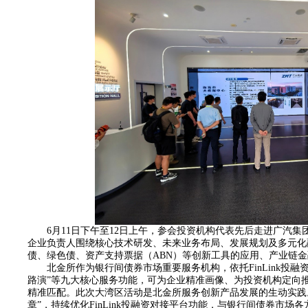
6月11日下午至12日上午，参会投资机构代表先后走进广汽
企业负责人围绕核心技术研发、未来业务布局、发展规划及多元化
债、绿色债、资产支持票据（ABN）等创新工具的应用、产业链
北金所作为银行间债券市场重要服务机构，依托
FinLink
投融
路演”等九大核心服务功能，可为企业精准画像、为投资机构定向
精准匹配。此次大湾区活动是北金所服务创新产品发展的生动实践
章”，持续优化
FinLink
投融资对接平台功能，与银行间债券市场各