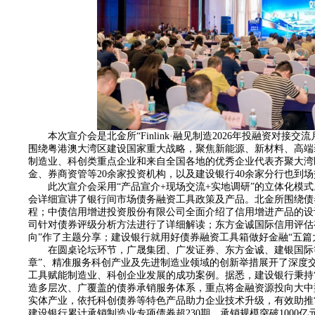
本次宣介会是北金所“Finlink·融见制造2026年投融资对
围绕粤港澳大湾区建设国家重大战略，聚焦新能源、新材料、高端
制造业、科创类重点企业和来自全国各地的优秀企业代表齐聚大湾
金、券商资管等20余家投资机构，以及建设银行40余家分行也到
此次宣介会采用“产品宣介
+
现场交流
+
实地调研”的立体化模
会详细宣讲了银行间市场债务融资工具政策及产品。北金所围绕债
程；中债信用增进投资股份有限公司全面介绍了信用增进产品的设
司针对债券评级分析方法进行了详细解读；东方金诚国际信用评估
向”作了主题分享；建设银行就用好债券融资工具箱做好金融“五篇
在圆桌论坛环节，广晟集团、广发证券、东方金诚、建银国际
章”、精准服务科创产业及先进制造业领域的创新举措展开了深度
工具赋能制造业、科创企业发展的成功案例。据悉，建设银行秉持
造多层次、广覆盖的债券承销服务体系，重点将金融资源投向大中
实体产业，依托科创债券等特色产品助力企业技术升级，有效助推
建设银行累计承销制造业专项债券超
230
期，承销规模突破
1000
亿