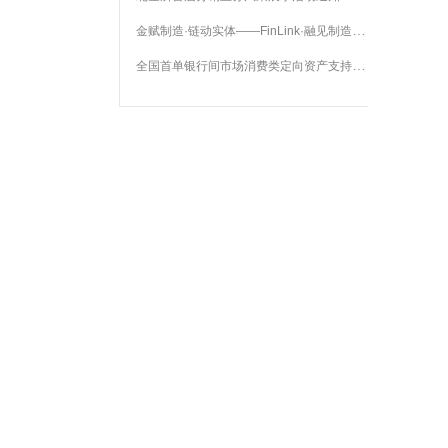
金赋制造·链动实体——FinLink·融见制造2026年投融资对接交流月活动通知
全国首单银行间市场消费类定向资产支持票据在北金所成功发行