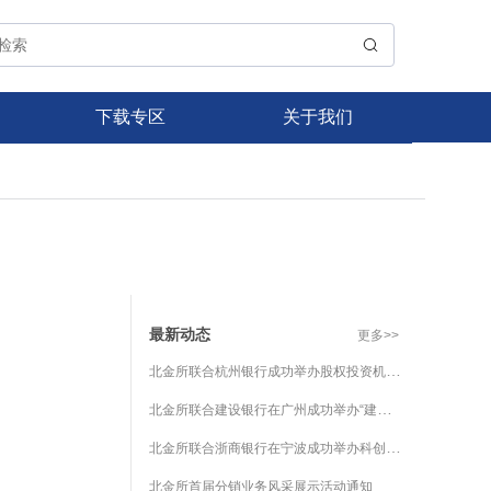
下载专区
关于我们
最新动态
更多>>
北金所联合杭州银行成功举办股权投资机构科创债投融资对接会
北金所联合建设银行在广州成功举办“建债智造 融湾向实”银行间债券市场债务融资工具宣介会
北金所联合浙商银行在宁波成功举办科创债专场路演交流会
北金所首届分销业务风采展示活动通知